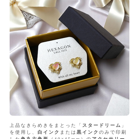
上品なきらめきをまとった「
スタードリーム
」
を使用し、
白インク
または
黒インク
のみで印刷