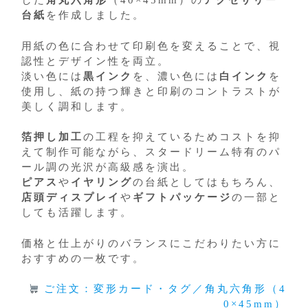
した
角丸六角形
（40×45mm）の
アクセサリー
台紙
を作成しました。
用紙の色に合わせて印刷色を変えることで、視
認性とデザイン性を両立。
淡い色には
黒インク
を、濃い色には
白インク
を
使用し、紙の持つ輝きと印刷のコントラストが
美しく調和します。
箔押し加工
の工程を抑えているためコストを抑
えて制作可能ながら、スタードリーム特有のパ
ール調の光沢が高級感を演出。
ピアス
や
イヤリング
の台紙としてはもちろん、
店頭ディスプレイ
や
ギフトパッケージ
の一部と
しても活躍します。
価格と仕上がりのバランスにこだわりたい方に
おすすめの一枚です。
ご注文：変形カード・タグ／角丸六角形（4
0×45mm）