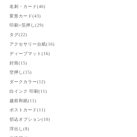
名刺・カード(46)
変形カード(43)
印刷+箔押し(29)
タグ(22)
アクセサリー台紙(16)
ディープマット(16)
封筒(15)
空押し(15)
ダークカラー(12)
白インク 印刷(11)
越前和紙(11)
ポストカード(11)
切込オプション(10)
浮出し(8)