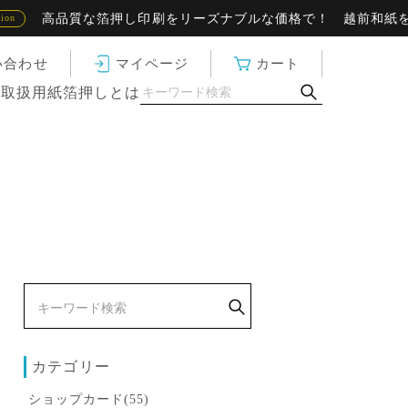
な箔押し印刷をリーズナブルな価格で！ 越前和紙をはじめ、風
い合わせ
マイページ
カート
ド
取扱用紙
箔押しとは
カテゴリー
ショップカード(55)