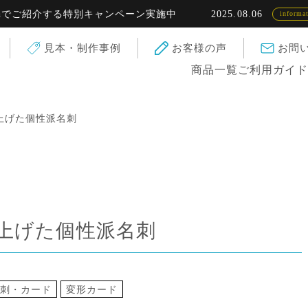
する特別キャンペーン実施中
2025.08.06
高品質
information
見本・制作事例
お客様の声
お問
商品一覧
ご利用ガイ
上げた個性派名刺
上げた個性派名刺
刺・カード
変形カード