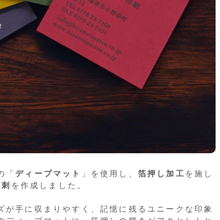
の「
ディープマット
」を使用し、
箔押し加工
を施し
名刺
を作成しました。
ズが手に収まりやすく、記憶に残るユニークな印象