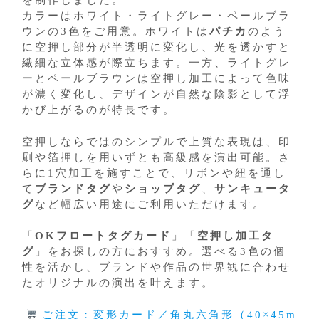
を制作しました。
カラーはホワイト・ライトグレー・ペールブラ
ウンの3色をご用意。ホワイトは
パチカ
のよう
に空押し部分が半透明に変化し、光を透かすと
繊細な立体感が際立ちます。一方、ライトグレ
ーとペールブラウンは空押し加工によって色味
が濃く変化し、デザインが自然な陰影として浮
かび上がるのが特長です。
空押しならではのシンプルで上質な表現は、印
刷や箔押しを用いずとも高級感を演出可能。さ
らに1穴加工を施すことで、リボンや紐を通し
て
ブランドタグ
や
ショップタグ
、
サンキュータ
グ
など幅広い用途にご利用いただけます。
「
OKフロートタグカード
」「
空押し加工タ
グ
」をお探しの方におすすめ。選べる3色の個
性を活かし、ブランドや作品の世界観に合わせ
たオリジナルの演出を叶えます。
ご注文：変形カード／角丸六角形（40×45m