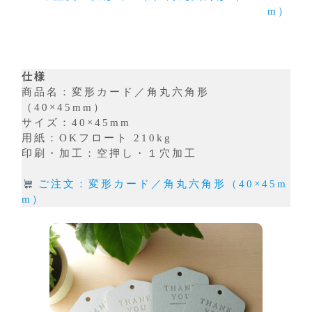
m）
仕様
商品名：変形カード／角丸六角形
（40×45mm）
サイズ：40×45mm
用紙：OKフロート 210kg
印刷・加工：空押し・１穴加工
ご注文：変形カード／角丸六角形（40×45m
m）