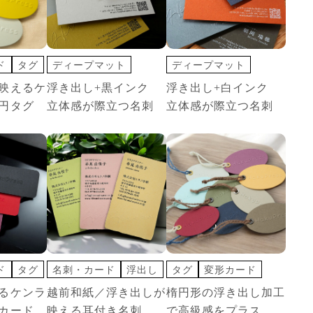
ド
タグ
ディープマット
ディープマット
浮出し
印刷+箔押し
印刷+箔押し
映えるケ
浮き出し+黒インク
浮き出し+白インク
名刺・カード
浮出し
名刺・カード
浮出し
円タグ
立体感が際立つ名刺
立体感が際立つ名刺
白インク 印刷
タグ
変形カード
ド
タグ
名刺・カード
浮出し
浮出し
浮出し
越前和紙
楕円形の浮き出し加工
るケンラ
越前和紙／浮き出しが
で高級感をプラス
カード
映える耳付き名刺