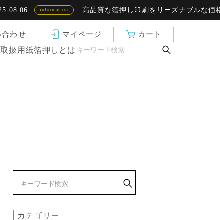
8.06
高品質な箔押し印刷をリーズナブルな価格で
information
い合わせ
マイページ
カート
ド
取扱用紙
箔押しとは
カテゴリー