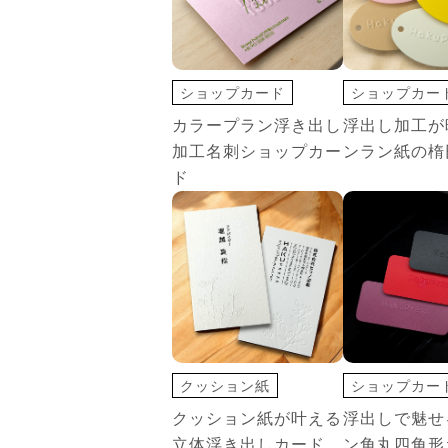
ショップカード
ショップカー
印刷+箔押し
変形カード
カラープラン浮き出し
浮出し加工が
名刺・カード
浮出し
加工名刺ショップカー
ンラン紙の楕
ド
クッション紙
ショップカー
ショップカード
変形カード
クッション紙が叶える
浮出しで魅せ
名刺・カード
浮出し
立体浮き出しカード
ン角丸四角形