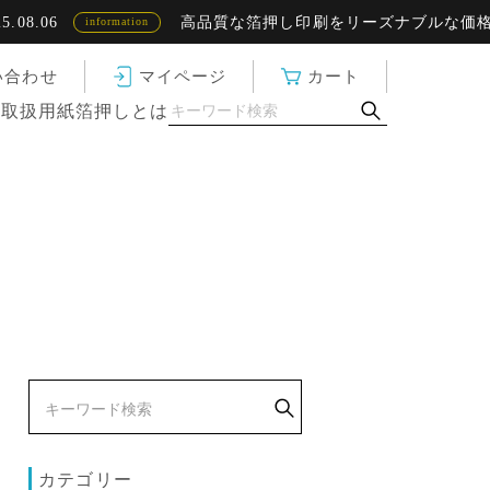
8.06
高品質な箔押し印刷をリーズナブルな価格で
information
い合わせ
マイページ
カート
ド
取扱用紙
箔押しとは
カテゴリー