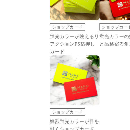
ショップカード
ショップカー
名刺・カード
名刺・カード
蛍光カラーが映えるリ
蛍光カラーの
蛍光カラー
変形カード
アクションFS箔押し
と品格宿る角
蛍光カラー
カード
ショップカード
名刺・カード
鮮烈蛍光カラーが目を
蛍光カラー
引くショップカード