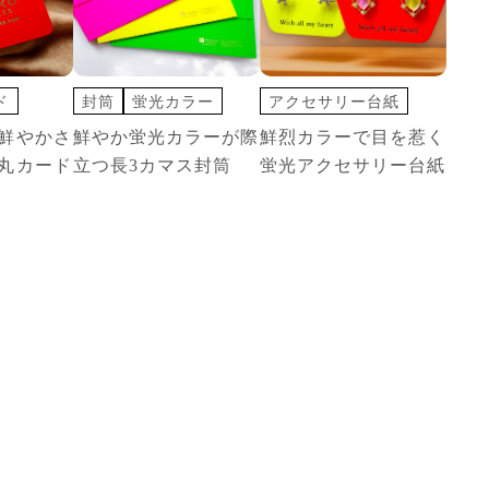
ド
封筒
蛍光カラー
アクセサリー台紙
切込オプション
鮮やかさ
鮮やか蛍光カラーが際
鮮烈カラーで目を惹く
変形カード
丸カード
立つ長3カマス封筒
蛍光アクセサリー台紙
蛍光カラー