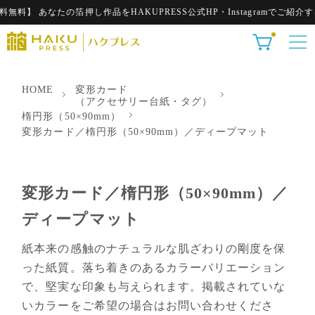
あなたの箔押し作品をHAKUPRESS公式HP・Instagramでご紹介する特
HOME
変形カード
（アクセサリー台紙・タグ）
楕円形（50×90mm）
変形カード／楕円形（50×90mm）／ディープマット
変形カード／楕円形（50×90mm）／
ディープマット
紙本来の感触のナチュラルな肌ざわりの剛度を保
った紙質。落ち着きのあるカラーバリエーション
で、堅実な印象も与えられます。掲載されていな
いカラーをご希望の場合はお問い合わせくださ