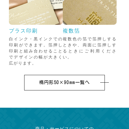
プラス印刷
複数箔
白インク・黒インクでの
複数色の箔で箔押しする
印刷ができます。箔押し
ときや、両面に箔押しす
印刷と組み合わせること
るときにご利用くださ
でデザインの幅が大きく
い。
広がります。
楕円形50×90mm一覧へ
商品・サービスについての