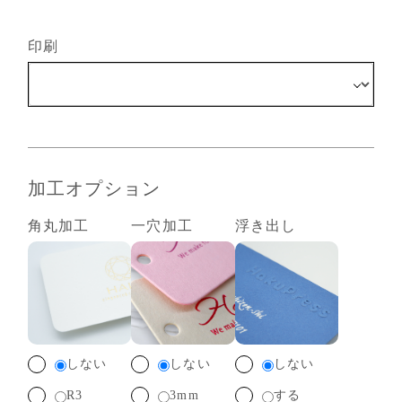
印刷
加工オプション
角丸加工
一穴加工
浮き出し
しない
しない
しない
R3
3mm
する