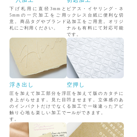
下げ札用に直径3mmと
ピアス・イヤリング・ネ
5mmの一穴加工をご用
ックレス台紙に便利な切
意。商品タグやブランド
込加工をご用意。オリジ
札にご利用ください。
ナルも有料にて対応可能
です。
浮き出し
空押し
圧を加えて加工部分を浮
圧を加えて版のカタチに
き上がらせます。見た目
凹ませます。立体感のあ
のインパクトだけでなく
る加工で一味違ったアピ
触り心地も楽しい加工で
ールができます。
す。