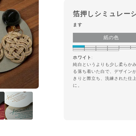
箔押しシミュレー
ます
紙の色
ホワイト
:
純白というよりも少し柔らか
る落ち着いた白で、デザイン
きりと際立ち、洗練された仕
に。