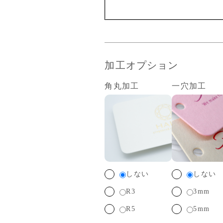
加工オプション
角丸加工
一穴加工
しない
しない
R3
3mm
R5
5mm