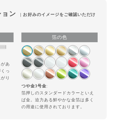
ション
| お好みのイメージをご確認いただけ
箔の色
みがあ
がくっ
上がり
つや金3号金
:
箔押しのスタンダードカラーといえ
ば金。迫力ある鮮やかな金箔は多く
の用途に使用されております。