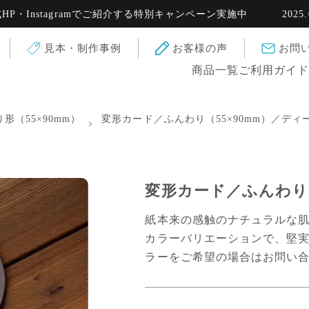
stagramでご紹介する特別キャンペーン実施中
2025.08.06
見本・制作事例
お客様の声
お問
商品一覧
ご利用ガイ
形（55×90mm）
変形カード／ふんわり（55×90mm）／ディ
変形カード／ふんわり（
紙本来の感触のナチュラルな
カラーバリエーションで、堅
ラーをご希望の場合はお問い