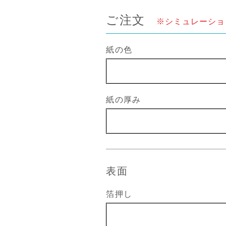
ご注文
※シミュレーショ
紙の色
紙の厚み
表面
箔押し