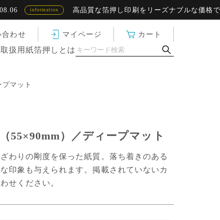
高品質な箔押し印刷をリーズナブルな価格で！ 越
information
い合わせ
マイページ
カート
ド
取扱用紙
箔押しとは
ープマット
55×90mm）／ディープマット
肌ざわりの剛度を保った紙質。落ち着きのある
実な印象も与えられます。掲載されていないカ
合わせください。