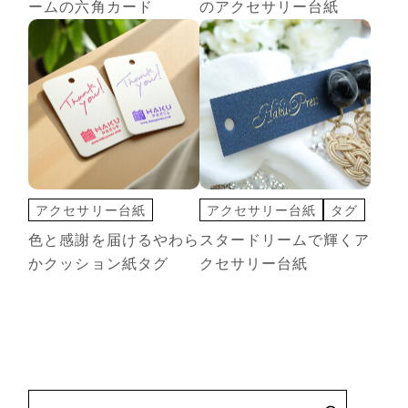
ームの六角カード
のアクセサリー台紙
変形カード
アクセサリー台紙
アクセサリー台紙
タグ
クッション紙
タグ
変形カード
色と感謝を届けるやわら
スタードリームで輝くア
変形カード
かクッション紙タグ
クセサリー台紙