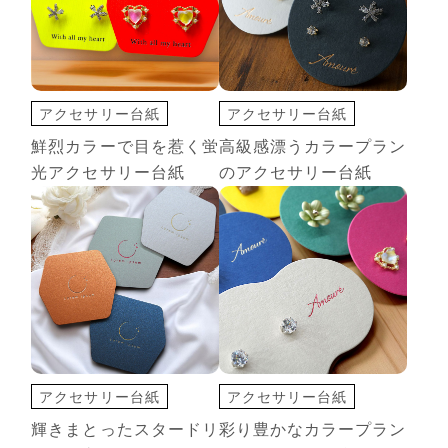
アクセサリー台紙
アクセサリー台紙
切込オプション
切込オプション
鮮烈カラーで目を惹く蛍
高級感漂うカラープラン
変形カード
蛍光カラー
変形カード
光アクセサリー台紙
のアクセサリー台紙
アクセサリー台紙
アクセサリー台紙
ショップカード
タグ
切込オプション
輝きまとったスタードリ
彩り豊かなカラープラン
名刺・カード
変形カード