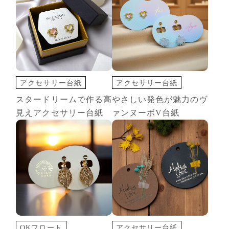
アクセサリー台紙
アクセサリー台紙
切込オプション
切込オプション
スタードリームで作る高
やさしい発色が魅力のヴ
変形カード
印刷+箔押し
見えアクセサリー台紙
ァンヌーボV台紙
白インク 印刷
変形カード
OKフロート
アクセサリー台紙