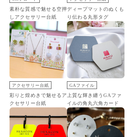
アクセサリー台紙
ショップカード
タグ
素朴な質感で魅せる空押
ディープマットのぬくも
切込オプション
ディープマット
しアクセサリー台紙
り伝わる丸形タグ
変形カード
空押し
アクセサリー台紙
GAファイル
切込オプション
アクセサリー台紙
彩りと煌めきで魅せるア
上質な輝き纏うGAファ
印刷+箔押し
ショップカード
クセサリー台紙
イルの角丸六角カード
名刺・カード
変形カード