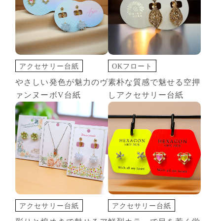
アクセサリー台紙
OKフロート
切込オプション
アクセサリー台紙
やさしい発色が魅力のヴ
素朴な質感で魅せる空押
印刷+箔押し
切込オプション
ァンヌーボV台紙
しアクセサリー台紙
変形カード
変形カード
空押し
アクセサリー台紙
アクセサリー台紙
切込オプション
切込オプション