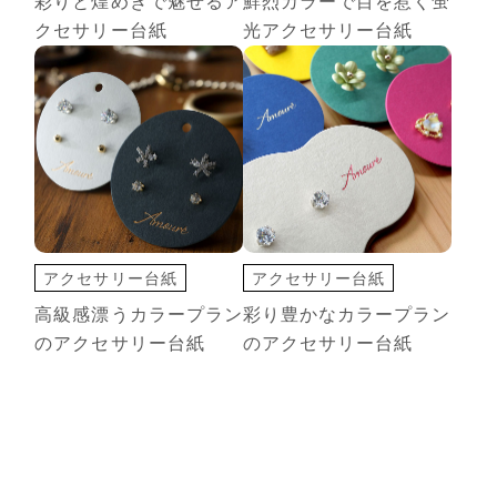
彩りと煌めきで魅せるア
鮮烈カラーで目を惹く蛍
印刷+箔押し
変形カード
蛍光カラー
クセサリー台紙
光アクセサリー台紙
アクセサリー台紙
アクセサリー台紙
切込オプション
切込オプション
高級感漂うカラープラン
彩り豊かなカラープラン
変形カード
変形カード
のアクセサリー台紙
のアクセサリー台紙