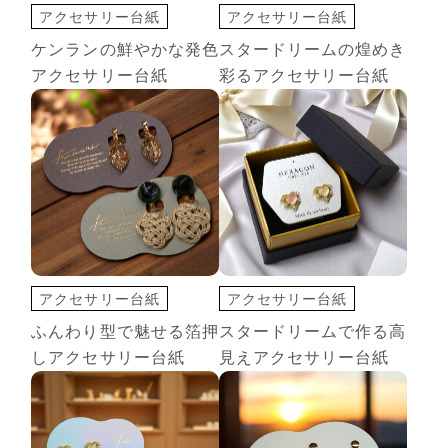
アクセサリー台紙
アクセサリー台紙
切込オプション
切込オプション
ケンランの鮮やかな発色
スタードリームの煌めき
印刷+箔押し
アクセサリー台紙
彩るアクセサリー台紙
変形カード
白インク 印刷
アクセサリー台紙
アクセサリー台紙
ショップカード
切込オプション
ふんわり型で魅せる箔押
スタードリームで作る高
ディープマット
変形カード
しアクセサリー台紙
見えアクセサリー台紙
切込オプション
白インク 印刷
変形カード