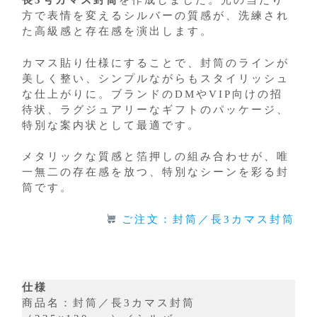
長3号カマス封筒
を作成しました。光の当たり
方で表情を変えるシルバーの質感が、洗練され
た高級感と存在感を演出します。
カマス貼り仕様にすることで、封筒のラインが
美しく整い、シンプルながらもスタイリッシュ
な仕上がりに。ブランドのDMやVIP向けの招
待状、ラグジュアリーなギフトのパッケージ、
特別な案内状として最適です。
メタリックな質感と箔押しの組み合わせが、唯
一無二の存在感を放つ、特別なシーンを彩る封
筒です。
ご注文：封筒／長3カマス封筒
仕様
商品名：封筒／長3カマス封筒